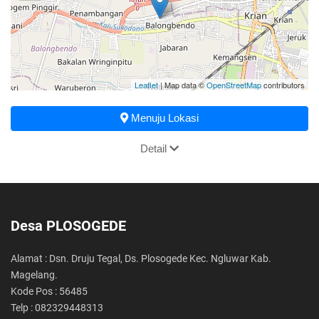
Leaflet
| Map data ©
OpenStreetMap
contributors
Menuju Lokasi
Detail
Desa PLOSOGEDE
Alamat : Dsn. Druju Tegal, Ds. Plosogede Kec. Ngluwar Kab.
Magelang.
Kode Pos : 56485
Telp : 082329448313