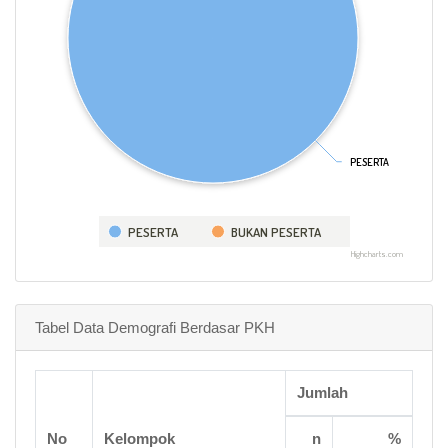
PESERTA
PESERTA
PESERTA
BUKAN PESERTA
Highcharts.com
Tabel Data Demografi Berdasar PKH
Jumlah
No
Kelompok
n
%