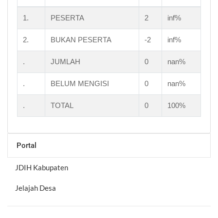
1.
PESERTA
2
inf%
2.
BUKAN PESERTA
-2
inf%
.
JUMLAH
0
nan%
.
BELUM MENGISI
0
nan%
.
TOTAL
0
100%
Portal
JDIH Kabupaten
Jelajah Desa