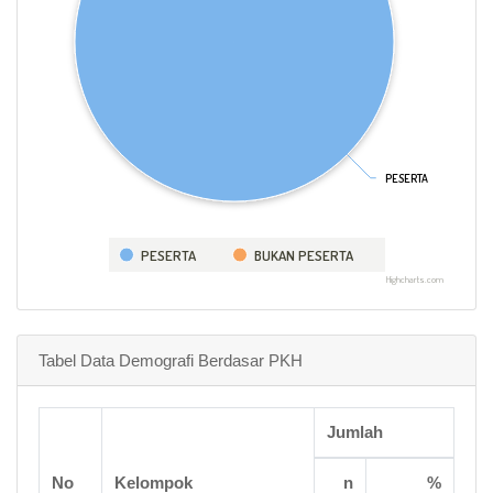
PESERTA
PESERTA
PESERTA
BUKAN PESERTA
Highcharts.com
Tabel Data Demografi Berdasar PKH
Jumlah
No
Kelompok
n
%