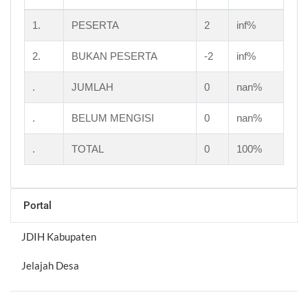
1.
PESERTA
2
inf%
2.
BUKAN PESERTA
-2
inf%
.
JUMLAH
0
nan%
.
BELUM MENGISI
0
nan%
.
TOTAL
0
100%
Portal
JDIH Kabupaten
Jelajah Desa