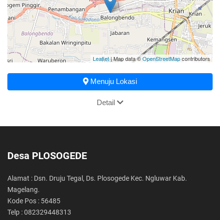
Leaflet
| Map data ©
OpenStreetMap
contributors
Menuju Lokasi
Detail
Desa PLOSOGEDE
Alamat : Dsn. Druju Tegal, Ds. Plosogede Kec. Ngluwar Kab.
Magelang.
Kode Pos : 56485
Telp : 082329448313