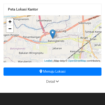
Peta Lokasi Kantor
+
−
Leaflet
| Map data ©
OpenStreetMap
contributors
Menuju Lokasi
Detail