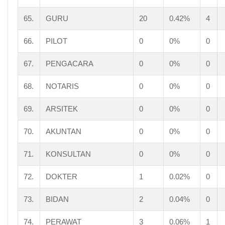
65.
GURU
20
0.42%
4
66.
PILOT
0
0%
0
67.
PENGACARA
0
0%
0
68.
NOTARIS
0
0%
0
69.
ARSITEK
0
0%
0
70.
AKUNTAN
0
0%
0
71.
KONSULTAN
0
0%
0
72.
DOKTER
1
0.02%
0
73.
BIDAN
2
0.04%
0
74.
PERAWAT
3
0.06%
1