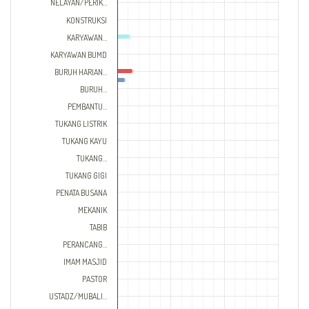
NELAYAN/PERIK…
KONSTRUKSI
KARYAWAN…
KARYAWAN BUMD
BURUH HARIAN…
BURUH…
PEMBANTU…
TUKANG LISTRIK
TUKANG KAYU
TUKANG…
TUKANG GIGI
PENATA BUSANA
MEKANIK
TABIB
PERANCANG…
IMAM MASJID
PASTOR
USTADZ/MUBALI…