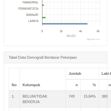
PARANORMAL
PERANGKAT DESA
BIARAWATI
LAINNYA
0
2k
4k
6k
VALUES
Highcharts.com
Tabel Data Demografi Berdasar Pekerjaan
Jumlah
Laki-
No
Kelompok
n
%
n
1.
BELUM/TIDAK
749
15.84%
380
BEKERJA