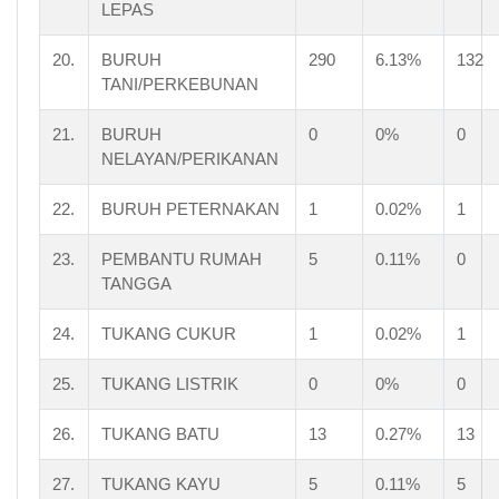
LEPAS
20.
BURUH
290
6.13%
132
TANI/PERKEBUNAN
21.
BURUH
0
0%
0
NELAYAN/PERIKANAN
22.
BURUH PETERNAKAN
1
0.02%
1
23.
PEMBANTU RUMAH
5
0.11%
0
TANGGA
24.
TUKANG CUKUR
1
0.02%
1
25.
TUKANG LISTRIK
0
0%
0
26.
TUKANG BATU
13
0.27%
13
27.
TUKANG KAYU
5
0.11%
5