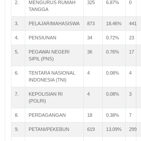
2.
MENGURUS RUMAH
325
6.87%
0
TANGGA
3.
PELAJAR/MAHASISWA
873
18.46%
441
4.
PENSIUNAN
34
0.72%
23
5.
PEGAWAI NEGERI
36
0.76%
17
SIPIL (PNS)
6.
TENTARA NASIONAL
4
0.08%
4
INDONESIA (TNI)
7.
KEPOLISIAN RI
4
0.08%
3
(POLRI)
8.
PERDAGANGAN
18
0.38%
7
9.
PETANI/PEKEBUN
619
13.09%
299