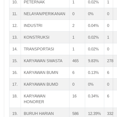
10.
PETERNAK
1
0.02%
1
11.
NELAYAN/PERIKANAN
0
0%
0
12.
INDUSTRI
2
0.04%
0
13.
KONSTRUKSI
1
0.02%
1
14.
TRANSPORTASI
1
0.02%
0
15.
KARYAWAN SWASTA
465
9.83%
278
16.
KARYAWAN BUMN
6
0.13%
6
17.
KARYAWAN BUMD
0
0%
0
18.
KARYAWAN
16
0.34%
6
HONORER
19.
BURUH HARIAN
586
12.39%
332